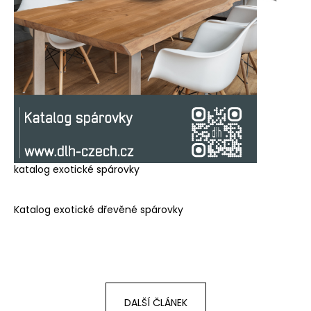
a
j
í
t
?
HLEDAT
katalog exotické spárovky
Katalog exotické dřevěné spárovky
D
o
p
o
r
u
DALŠÍ ČLÁNEK