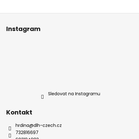
Z
á
Instagram
p
a
t
í
Sledovat na Instagramu
Kontakt
hrdina
@
dlh-czech.cz
732816697