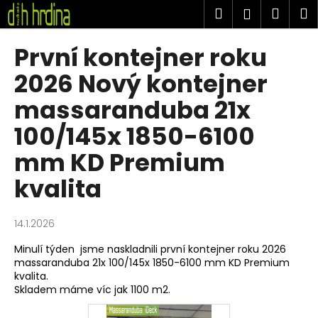
K
Přejít
Hledat
Náku
M
Přihlášen
na
o
obsah
Zpět
Zpět
košík
š
První kontejner roku
í
C
2026 Nový kontejner
k
o
massaranduba 21x
p
100/145x 1850-6100
o
t
mm KD Premium
ř
kvalita
e
b
u
14.1.2026
j
Minulí týden jsme naskladnili první kontejner roku 2026
e
massaranduba 21x 100/145x 1850-6100 mm KD Premium
kvalita.
t
Skladem máme víc jak 1100 m2.
e
n