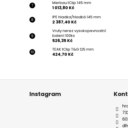
Merbau tClip 145 mm
1 013,80 Kč
IPE hladka/hladká 145 mm
2 387,40 Kč
Vruty nerez vysokopevnostní
balení 100ks
526,35 Kč
TEAK tClip T&G 125 mm
424,70 Kč
Z
á
Instagram
Kont
p
a
hr
t
73
í
60
dl