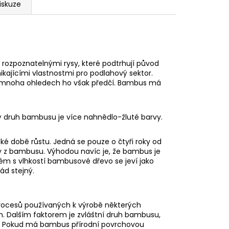
iskuze
 rozpoznatelnými rysy, které podtrhují původ
ikajícími vlastnostmi pro podlahový sektor.
V mnoha ohledech ho však předčí. Bambus má
ný druh bambusu je více nahnědlo-žluté barvy.
ké době růstu. Jedná se pouze o čtyři roky od
y z bambusu. Výhodou navíc je, že bambus je
lém s vlhkostí bambusové dřevo se jeví jako
ád stejný.
 procesů používaných k výrobě některých
 Dalším faktorem je zvláštní druh bambusu,
o. Pokud má bambus přírodní povrchovou