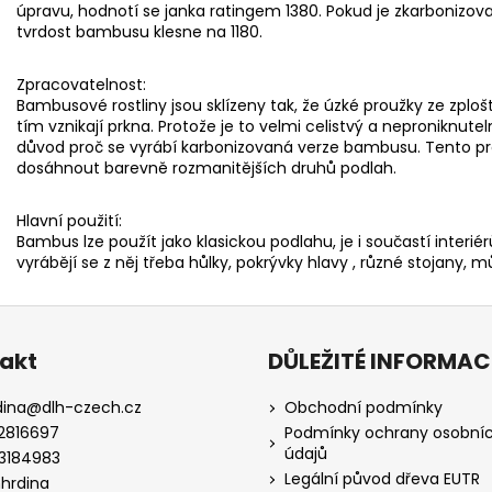
úpravu, hodnotí se janka ratingem 1380. Pokud je zkarbonizov
tvrdost bambusu klesne na 1180.
Zpracovatelnost:
Bambusové rostliny jsou sklízeny tak, že úzké proužky ze zplo
tím vznikají prkna. Protože je to velmi celistvý a neproniknutel
důvod proč se vyrábí karbonizovaná verze bambusu. Tento pr
dosáhnout barevně rozmanitějších druhů podlah.
Hlavní použití:
Bambus lze použít jako klasickou podlahu, je i součastí interi
vyrábějí se z něj třeba hůlky, pokrývky hlavy , různé stojany, m
akt
DŮLEŽITÉ INFORMAC
dina
@
dlh-czech.cz
Obchodní podmínky
2816697
Podmínky ochrany osobní
údajů
3184983
Legální původ dřeva EUTR
hhrdina