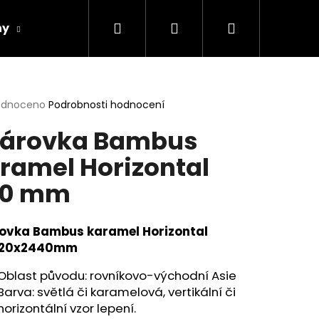
Hledat
Přihlášení
Nákupní
hy
Spárovky
Ceníky
Realizace
košík
rné
odnoceno
Podrobnosti hodnocení
cení
árovka Bambus
ktu
ramel Horizontal
20 mm
ček.
ovka Bambus karamel Horizontal
620x2440mm
Oblast původu: rovníkovo-východní Asie
Následující
Barva: světlá či karamelová, vertikální či
horizontální vzor lepení.