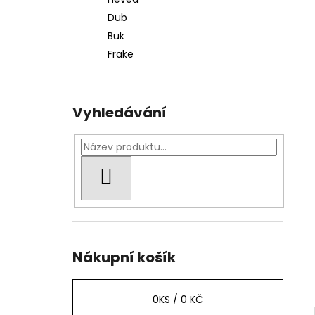
GARAPA HLADKÁ/HLADKÁ 145 MM
l
Dub
593,40 Kč
Buk
Frake
Vyhledávání
HLEDAT
Nákupní košík
0
KS /
0 KČ