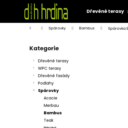
K
Přejít
na
o
Dřevěné terasy
obsah
Zpět
Zpět
š
do
do
í
Domů
Spárovky
Bambus
Spárovka 
k
obchodu
obchodu
P
o
Kategorie
Přeskočit
s
kategorie
t
Dřevěné terasy
r
WPC terasy
a
Dřevěné fasády
n
Podlahy
n
Spárovky
í
Acacie
p
Merbau
a
Bambus
n
Teak
e
Hevea