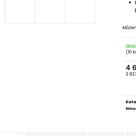
KLIP EXTREME4 185 KS ČERNÝ 4 MM AL
MERBAU IDECK 
140 MM
4 053,50 Kč
1 097,20 Kč
Můžem
Skl
(10 k
4 
3 83
Měr
cena
Kate
Hmo