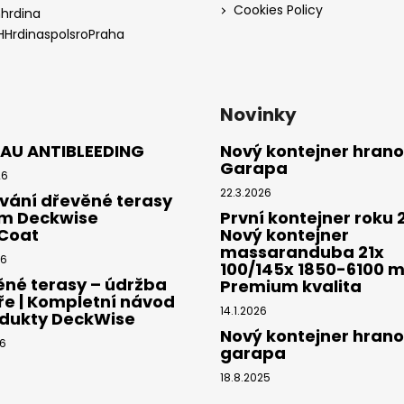
Cookies Policy
hhrdina
HHrdinaspolsroPraha
Novinky
AU ANTIBLEEDING
Nový kontejner hrano
Garapa
26
22.3.2026
vání dřevěné terasy
em Deckwise
První kontejner roku 
Coat
Nový kontejner
massaranduba 21x
26
100/145x 1850-6100 
ěné terasy – údržba
Premium kvalita
ře | Kompletní návod
14.1.2026
odukty DeckWise
Nový kontejner hrano
26
garapa
18.8.2025