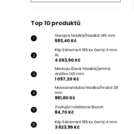
Top 10 produktů
Garapa hladká/hladká 145 mm
593,40 Kč
Klip Extreme4 185 ks černý 4 mm
AL
4 053,50 Kč
Merbau iDeck hladká/jemná
drážka 140 mm
1 097,20 Kč
Massaranduba hladka/hrubá 28
mm
961,60 Kč
Zvyšující nástavce Buzon
84,70 Kč
Klip Extreme4 185 ks černý 4 mm
3 623,95 Kč