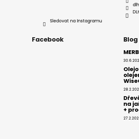
dl
DL
Sledovat na Instagramu
Facebook
Blog
MERB
30.6.20
Olejo
olej
Wise
28.2.20
Dřev
na ja
+ pr
27.2.20