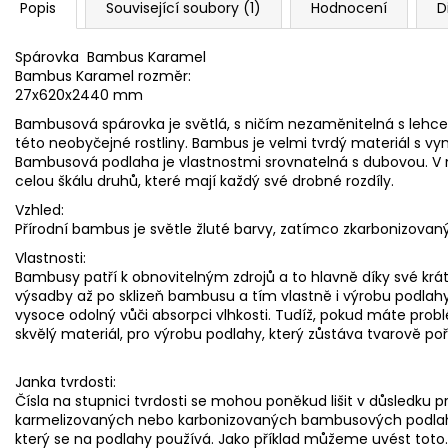
Popis
Související soubory (1)
Hodnocení
D
Spárovka Bambus Karamel
Bambus Karamel rozměr:
27x620x2440 mm
Bambusová spárovka je světlá, s ničím nezaměnitelná s lehce
této neobyčejné rostliny. Bambus je velmi tvrdý materiál s vyn
Bambusová podlaha je vlastnostmi srovnatelná s dubovou. 
celou škálu druhů, které mají každý své drobné rozdíly.
Vzhled:
Přírodní bambus je světle žluté barvy, zatímco zkarbonizova
Vlastnosti:
Bambusy patří k obnovitelným zdrojů a to hlavně díky své krát
výsadby až po sklizeň bambusu a tím vlastně i výrobu podlah
vysoce odolný vůči absorpci vlhkosti. Tudíž, pokud máte prob
skvělý materiál, pro výrobu podlahy, který zůstáva tvarově poř
Janka tvrdosti:
Čísla na stupnici tvrdosti se mohou poněkud lišit v důsledku
karmelizovaných nebo karbonizovaných bambusových podlah.
který se na podlahy používá. Jako příklad můžeme uvést tot