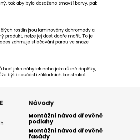
aný, tak aby bylo dosaženo tmavší barvy, pak
štělých rostlin jsou laminovány dohromady a
ný produkt, nelze jej dost dobře mořit. To je
oces zahrnuje stlačování parou ve snaze
érů buď jako nábytek nebo jako různé doplňky,
ůže být i součástí základních konstrukcí.
E
Návody
Montážní návod dřevěné
podlahy
ch
Montážní návod dřevěné
fasády