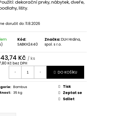
HLADKÁ/JEMNÁ DRÁŽKA
Použití: dekorační prvky, nábytek, dveře,
podlahy, lišty.
e doručit do:
11.8.2026
adem
Kód:
Značka:
DLH Hrdina,
s)
SABKH2440
spol. s r.o.
643,74 Kč
/ ks
7,80 Kč bez DPH
ná
DO KOŠÍKU
:
Tisk
gorie
:
Bambus
tnost
:
35 kg
Zeptat se
Sdílet