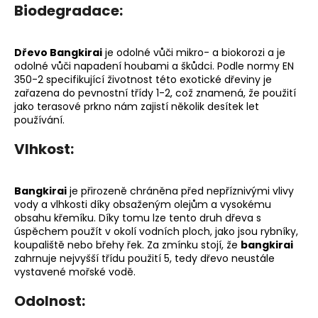
Biodegradace:
Dřevo Bangkirai
je odolné vůči mikro- a biokorozi a je
odolné vůči napadení houbami a škůdci. Podle normy EN
350-2 specifikující životnost této exotické dřeviny je
zařazena do pevnostní třídy 1-2, což znamená, že použití
jako terasové prkno nám zajistí několik desítek let
používání.
Vlhkost:
Bangkirai
je přirozeně chráněna před nepříznivými vlivy
vody a vlhkosti díky obsaženým olejům a vysokému
obsahu křemíku. Díky tomu lze tento druh dřeva s
úspěchem použít v okolí vodních ploch, jako jsou rybníky,
koupaliště nebo břehy řek. Za zmínku stojí, že
bangkirai
zahrnuje nejvyšší třídu použití 5, tedy dřevo neustále
vystavené mořské vodě.
Odolnost: