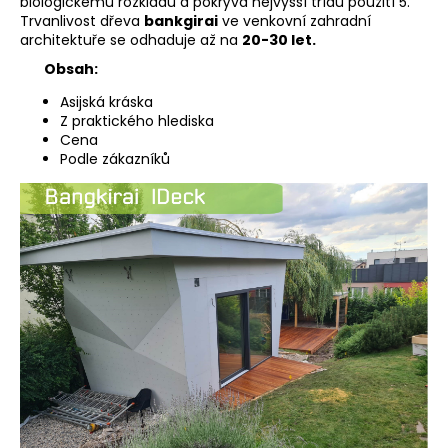
č
biologickému rozkladu a pokrývá nejvyšší třídu použití 5.
u
Trvanlivost dřeva
bankgirai
ve venkovní zahradní
architektuře se odhaduje až na
20-30 let.
j
e
Obsah:
m
Asijská kráska
e
Z praktického hlediska
Cena
Podle zákazníků
TEAK
TCLIP
T&G
125
MM
424,70
Kč