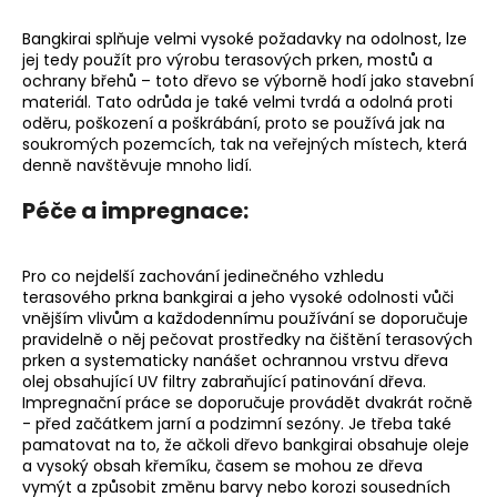
Bangkirai splňuje velmi vysoké požadavky na odolnost, lze
jej tedy použít pro výrobu terasových prken, mostů a
ochrany břehů – toto dřevo se výborně hodí jako stavební
materiál. Tato odrůda je také velmi tvrdá a odolná proti
oděru, poškození a poškrábání, proto se používá jak na
soukromých pozemcích, tak na veřejných místech, která
denně navštěvuje mnoho lidí.
Péče a impregnace:
Pro co nejdelší zachování jedinečného vzhledu
terasového prkna bankgirai a jeho vysoké odolnosti vůči
vnějším vlivům a každodennímu používání se doporučuje
pravidelně o něj pečovat prostředky na čištění terasových
prken a systematicky nanášet ochrannou vrstvu dřeva
olej obsahující UV filtry zabraňující patinování dřeva.
Impregnační práce se doporučuje provádět dvakrát ročně
- před začátkem jarní a podzimní sezóny. Je třeba také
pamatovat na to, že ačkoli dřevo bankgirai obsahuje oleje
a vysoký obsah křemíku, časem se mohou ze dřeva
vymýt a způsobit změnu barvy nebo korozi sousedních