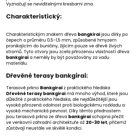
Vyznačují se neviditelnými kresbami zrna.
Charakteristický:
Charakteristickým znakem dřeva
bangkirai
jsou dírky po
čepech o průměru 0,5–1,5 mm, způsobené hmyzem
pronikajícím do buničiny, žijícím pouze ve dřevě živých
stromů. Tyto otvory jsou zcela přirozenou vlastností dřeva
bankgirai
a neměly by být považovány za vadu
materiálu.
Dřevěné terasy bankgirai:
Terasové prkno
Bankgirai
z praktického hlediska
Dřevěné terasy bankgirai
má mnoho výhod, které jsou
důležité z praktického hlediska, ale nejdůležitější jsou
vysoká přirozená odolnost proti biologickému rozkladu a
vysoká mechanická pevnost. Díky těmto přednostem
jsou terasová prkna ze dřeva
bankgirai
schopna přežít
ve venkovní zahradní architektuře až
20-30 let
, přičemž
zůstávají neustále ve skvělé kondici.