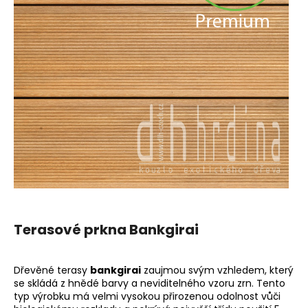
a
j
í
t
?
HLEDAT
D
Terasové prkna Bankgirai
o
p
o
Dřevěné terasy
bankgirai
zaujmou svým vzhledem, který
r
se skládá z hnědé barvy a neviditelného vzoru zrn. Tento
u
typ výrobku má velmi vysokou přirozenou odolnost vůči