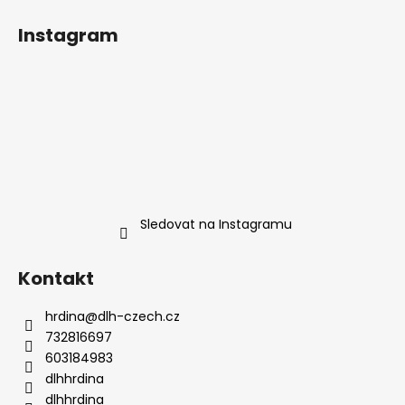
Z
á
Instagram
p
a
t
í
Sledovat na Instagramu
Kontakt
hrdina
@
dlh-czech.cz
732816697
603184983
dlhhrdina
dlhhrdina