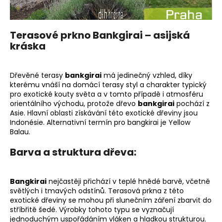
Terasové prkno Bankgirai – asijská
kráska
Dřevěné terasy
bankgirai
má jedinečný vzhled, díky
kterému vnáší na domácí terasy styl a charakter typický
pro exotické kouty světa a v tomto případě i atmosféru
orientálního východu, protože dřevo
bankgirai
pochází z
Asie. Hlavní oblasti získávání této exotické dřeviny jsou
Indonésie. Alternativní termín pro bangkirai je Yellow
Balau.
Barva a struktura dřeva:
Bangkirai
nejčastěji přichází v teplé hnědé barvě, včetně
světlých i tmavých odstínů. Terasová prkna z této
exotické dřeviny se mohou při slunečním záření zbarvit do
stříbřitě šedé. Výrobky tohoto typu se vyznačují
jednoduchým uspořádáním vláken a hladkou strukturou.