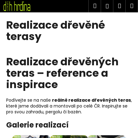
K
Přejít
Hledat
Náku
M
Přihlášen
na
o
obsah
Zpět
Zpět
košík
š
Realizace dřevěné
í
C
terasy
k
o
p
o
Realizace dřevěných
t
teras – reference a
ř
e
inspirace
b
u
Podívejte se na naše
reálné realizace dřevěných teras
,
j
které jsme dodávali a montovali po celé ČR. Inspirujte se
e
pro svou zahradu, pergolu či bazén.
t
Galerie realizací
e
n