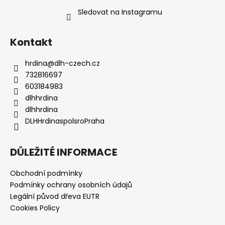
Sledovat na Instagramu
Kontakt
hrdina
@
dlh-czech.cz
732816697
603184983
dlhhrdina
dlhhrdina
DLHHrdinaspolsroPraha
DŮLEŽITÉ INFORMACE
Obchodní podmínky
Podmínky ochrany osobních údajů
Legální původ dřeva EUTR
Cookies Policy