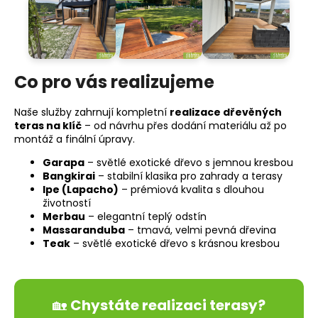
a
j
í
t
Co pro vás realizujeme
?
Naše služby zahrnují kompletní
realizace dřevěných
teras na klíč
– od návrhu přes dodání materiálu až po
montáž a finální úpravy.
Garapa
– světlé exotické dřevo s jemnou kresbou
HLEDAT
Bangkirai
– stabilní klasika pro zahrady a terasy
Ipe (Lapacho)
– prémiová kvalita s dlouhou
životností
Merbau
– elegantní teplý odstín
D
Massaranduba
– tmavá, velmi pevná dřevina
o
Teak
– světlé exotické dřevo s krásnou kresbou
p
o
r
u
🏡
Chystáte realizaci terasy?