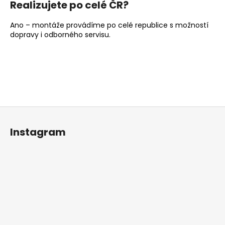
Realizujete po celé ČR?
Ano – montáže provádíme po celé republice s možností
dopravy i odborného servisu.
Z
á
Instagram
p
a
t
í