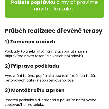
č
Pošlete poptávku
a my připravíme
u
návrh a kalkulaci
j
e
m
e
Průběh realizace dřevěné terasy
1) Zaměření a návrh
VRUTY
TURBO
BALENÍ
Podklady (plánek/foto) nám stačí poslat mailem –
100KS
připravíme návrh řešení dle vašich požadavků.
235,95
Kč
2) Příprava podkladu
Vyrovnání terénu, popř. instalace rektifikačních terčů,
betonových patek nebo štěrkového lože.
3) Montáž roštu a prken
Precizní pokládka s dilatacemi a použitím nerezového
spojovacího materiálu.