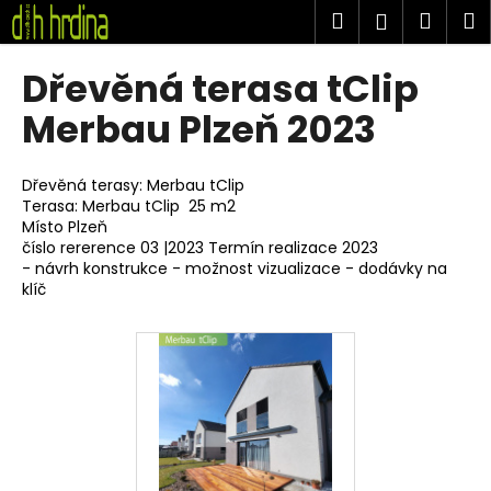
K
Přejít
Hledat
Náku
M
Přihlášen
na
o
obsah
Zpět
Zpět
košík
š
Dřevěná terasa tClip
í
C
Merbau Plzeň 2023
k
o
p
Dřevěná terasy: Merbau tClip
o
Terasa: Merbau tClip 25 m2
Místo Plzeň
t
číslo rererence 03 |2023 Termín realizace 2023
ř
- návrh konstrukce - možnost vizualizace - dodávky na
e
klíč
b
u
j
e
t
e
n