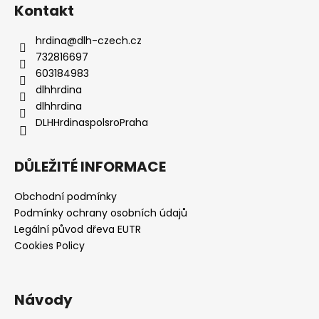
Kontakt
hrdina
@
dlh-czech.cz
732816697
603184983
dlhhrdina
dlhhrdina
DLHHrdinaspolsroPraha
DŮLEŽITÉ INFORMACE
Obchodní podmínky
Podmínky ochrany osobních údajů
Legální původ dřeva EUTR
Cookies Policy
Návody