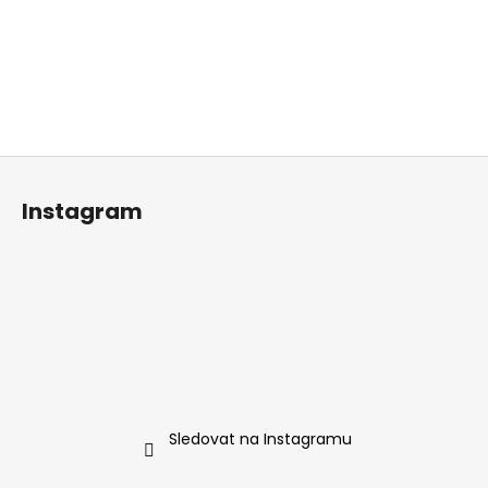
Z
á
Instagram
p
a
t
í
Sledovat na Instagramu