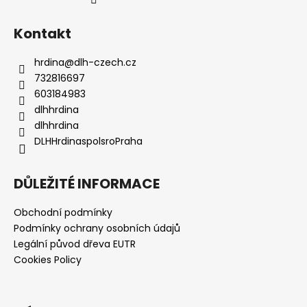
Kontakt
hrdina
@
dlh-czech.cz
732816697
603184983
dlhhrdina
dlhhrdina
DLHHrdinaspolsroPraha
DŮLEŽITÉ INFORMACE
Obchodní podmínky
Podmínky ochrany osobních údajů
Legální původ dřeva EUTR
Cookies Policy