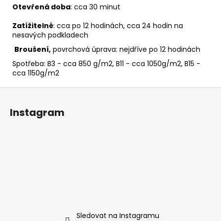
Otevřená doba
: cca 30 minut
Zatížitelné
: cca po 12 hodinách, cca 24 hodin na
nesavých podkladech
Broušení,
povrchová úprava: nejdříve po 12 hodinách
Spotřeba: B3 - cca 850 g/m2, B11 - cca 1050g/m2, B15 -
cca 1150g/m2
Z
á
Instagram
p
a
t
í
Sledovat na Instagramu