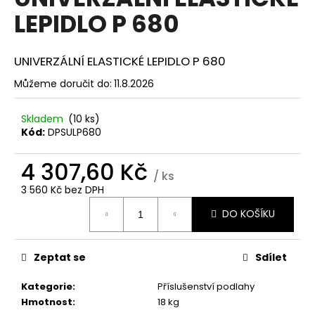
je
a
LEPIDLO P 680
0,0
z
j
5
í
hvězdiček.
UNIVERZÁLNÍ ELASTICKÉ LEPIDLO P 680
t
Můžeme doručit do:
11.8.2026
?
Skladem
(10 ks)
Kód:
DPSULP680
4 307,60 Kč
HLEDAT
/ ks
3 560 Kč bez DPH
Měrná
DO KOŠÍKU
cena:
D
o
p
Zeptat se
Sdílet
o
r
Kategorie
:
Příslušenství podlahy
u
Hmotnost
:
18 kg