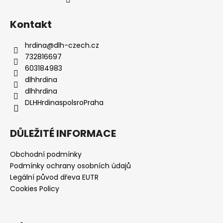
Kontakt
hrdina
@
dlh-czech.cz
732816697
603184983
dlhhrdina
dlhhrdina
DLHHrdinaspolsroPraha
DŮLEŽITÉ INFORMACE
Obchodní podmínky
Podmínky ochrany osobních údajů
Legální původ dřeva EUTR
Cookies Policy