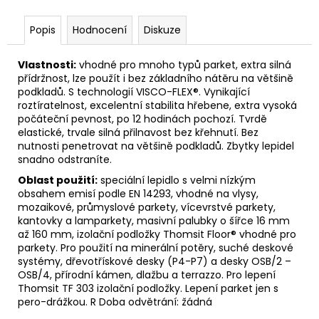
č
u
Popis
Hodnocení
Diskuze
j
e
m
Vlastnosti:
vhodné pro mnoho typů parket, extra silná
e
přídržnost, lze použít i bez základního nátěru na většině
podkladů. S technologií VISCO-FLEX®. Vynikající
roztíratelnost, excelentní stabilita hřebene, extra vysoká
počáteční pevnost, po 12 hodinách pochozí. Tvrdě
VRTÁK
elastické, trvale silná přilnavost bez křehnutí. Bez
STUPŇOVITÝ
4,7X25
nutnosti penetrovat na většině podkladů. Zbytky lepidel
snadno odstraníte.
961,95
Kč
Oblast použití:
speciální lepidlo s velmi nízkým
obsahem emisí podle EN 14293, vhodné na vlysy,
mozaikové, průmyslové parkety, vícevrstvé parkety,
kantovky a lamparkety, masivní palubky o šířce 16 mm
až 160 mm, izolační podložky Thomsit Floor® vhodné pro
parkety. Pro použití na minerální potěry, suché deskové
systémy, dřevotřískové desky (P4-P7) a desky OSB/2 –
OSB/4, přírodní kámen, dlažbu a terrazzo. Pro lepení
Thomsit TF 303 izolační podložky. Lepení parket jen s
pero-drážkou. R Doba odvětrání: žádná