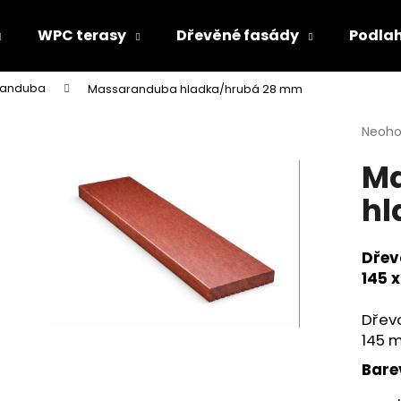
WPC terasy
Dřevěné fasády
Podla
randuba
Massaranduba hladka/hrubá 28 mm
Co potřebujete najít?
Průmě
Neoh
hodno
M
produ
HLEDAT
je
hl
0,0
z
5
Doporučujeme
hvězdi
Dřev
145 
Dřevo
145 m
Bare