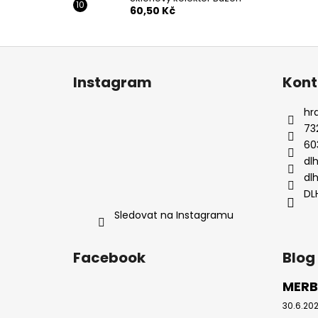
60,50 Kč
Z
á
Instagram
Kont
p
a
hr
t
73
í
60
dl
dl
DL
Sledovat na Instagramu
Facebook
Blog
MERB
30.6.20