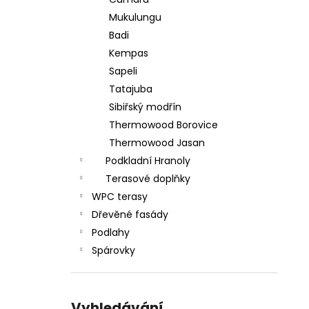
IPE HLADKA/HLADKÁ T&G 145 MM
l
Mukulungu
480,50 Kč
Badi
Kempas
Sapeli
Tatajuba
Sibiřský modřín
Thermowood Borovice
Thermowood Jasan
Podkladní Hranoly
Terasové doplňky
WPC terasy
Dřevěné fasády
Podlahy
Spárovky
Vyhledávání