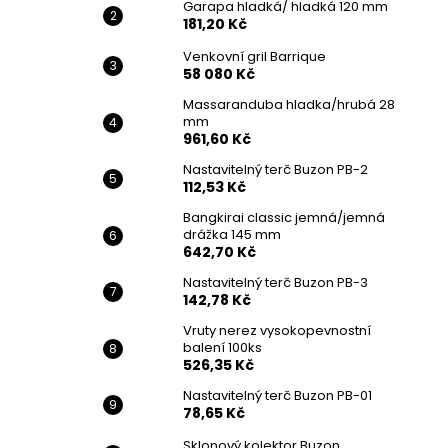
Garapa hladká/ hladká 120 mm
181,20 Kč
Venkovní gril Barrique
58 080 Kč
Massaranduba hladka/hrubá 28
mm
961,60 Kč
Nastavitelný terč Buzon PB-2
112,53 Kč
Bangkirai classic jemná/jemná
drážka 145 mm
642,70 Kč
Nastavitelný terč Buzon PB-3
142,78 Kč
Vruty nerez vysokopevnostní
balení 100ks
526,35 Kč
Nastavitelný terč Buzon PB-01
78,65 Kč
Sklonový kolektor Buzon