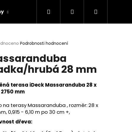
Hledat
Přihlášení
Nákupní
hy
Spárovky
Ceníky
Realizace
košík
rné
odnoceno
Podrobnosti hodnocení
cení
assaranduba
ktu
adka/hrubá 28 mm
ček.
ěná terasa iDeck Massaranduba 28 x
x 2750 mm
 na terasy Massaranduba , rozměr: 28 x
m, 0,915 - 6,10 m po 30 cm +,
Následující
vnost dřeva: