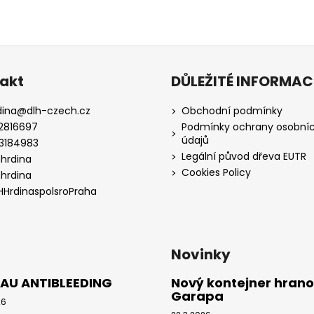
akt
DŮLEŽITÉ INFORMAC
dina
@
dlh-czech.cz
Obchodní podmínky
2816697
Podmínky ochrany osobní
údajů
3184983
Legální původ dřeva EUTR
hhrdina
Cookies Policy
hhrdina
HHrdinaspolsroPraha
Novinky
AU ANTIBLEEDING
Nový kontejner hrano
Garapa
26