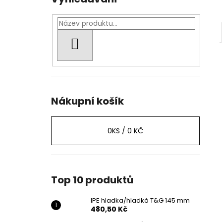
HLEDAT
Nákupní košík
0
KS /
0 KČ
Top 10 produktů
IPE hladka/hladká T&G 145 mm
480,50 Kč