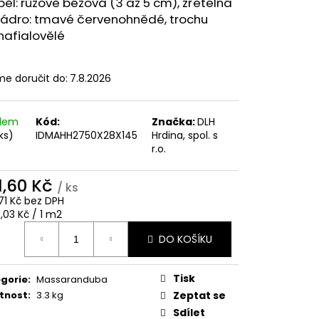
běl: růžově béžová (3 až 5 cm), zřetelná
BARRIQUE
jádro: tmavé červenohnědé, trochu
nafialovělé
e doručit do:
7.8.2026
adem
Kód:
Značka:
DLH
ks)
IDMAHH2750X28X145
Hrdina, spol. s
r.o.
1,60 Kč
/ ks
71 Kč bez DPH
ná
,03 Kč / 1 m2
:
DO KOŠÍKU
Tisk
gorie
:
Massaranduba
tnost
:
3.3 kg
Zeptat se
Sdílet