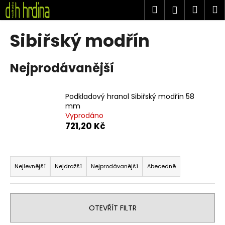
K
Přejít
Hledat
Náku
M
Přihlášen
na
o
obsah
Zpět
Zpět
košík
š
Sibiřský modřín
í
C
k
Nejprodávanější
o
p
o
Podkladový hranol Sibiřský modřín 58
t
mm
Vyprodáno
ř
721,20 Kč
e
b
Ř
u
a
Nejlevnější
Nejdražší
Nejprodávanější
Abecedně
j
z
e
e
t
n
OTEVŘÍT FILTR
e
í
n