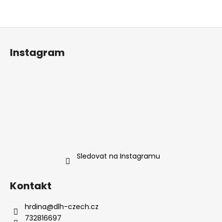
č
u
j
Z
e
á
m
Instagram
e
p
a
t
VRTÁK
STUPŇOVITÝ
í
4,7X25
961,95
Kč
Sledovat na Instagramu
Kontakt
hrdina
@
dlh-czech.cz
732816697