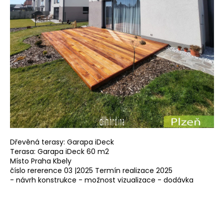
a
j
í
t
?
HLEDAT
Dřevěná terasy: Garapa iDeck
Terasa: Garapa iDeck 60 m2
D
Místo Praha Kbely
o
číslo rererence 03 |2025 Termín realizace 2025
p
- návrh konstrukce - možnost vizualizace - dodávka
o
r
u