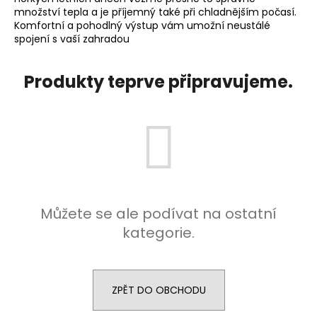
č
množství tepla a je příjemný také při chladnějším počasí.
u
Komfortní a pohodlný výstup vám umožní neustálé
j
spojení s vaší zahradou
e
m
e
Produkty teprve připravujeme.
MASSARANDUBA
HLADKA/HLADKA
100
MM
364,20
Kč
Můžete se ale podívat na ostatní
kategorie.
ZPĚT DO OBCHODU