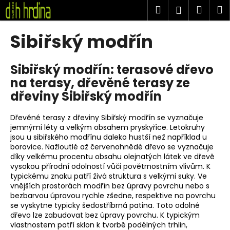
K
Přejít
Hledat
Náku
M
Přihlášen
na
o
obsah
Zpět
Zpět
košík
š
Sibiřský modřín
í
C
k
Sibiřský modřín: terasové dřevo
o
na terasy, dřevěné terasy ze
p
dřeviny Sibiřský modřín
o
t
Dřevěné terasy z dřeviny Sibiřský modřín se vyznačuje
ř
jemnými léty a velkým obsahem pryskyřice. Letokruhy
e
jsou u sibiřského modřínu daleko hustší než například u
b
borovice. Nažloutlé až červenohnědé dřevo se vyznačuje
díky velkému procentu obsahu olejnatých látek ve dřevě
u
vysokou přírodní odolností vůči povětrnostním vlivům. K
j
typickému znaku patří živá struktura s velkými suky. Ve
vnějších prostorách modřín bez úpravy povrchu nebo s
e
bezbarvou úpravou rychle zšedne, respektive na povrchu
t
se vyskytne typicky šedostříbrná patina. Toto odolné
e
dřevo lze zabudovat bez úpravy povrchu. K typickým
vlastnostem patří sklon k tvorbě podélných trhlin,
n