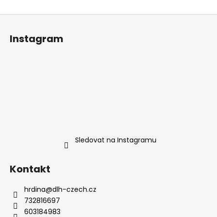
Z
á
Instagram
p
a
t
í
Sledovat na Instagramu
Kontakt
hrdina
@
dlh-czech.cz
732816697
603184983