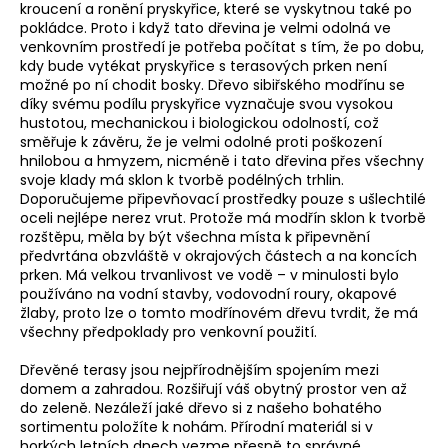
kroucení a ronění pryskyřice, které se vyskytnou také po
a
pokládce. Proto i když tato dřevina je velmi odolná ve
j
venkovním prostředí je potřeba počítat s tím, že po dobu,
kdy bude vytékat pryskyřice s terasových prken není
í
možné po ní chodit bosky. Dřevo sibiřského modřínu se
t
díky svému podílu pryskyřice vyznačuje svou vysokou
?
hustotou, mechanickou i biologickou odolností, což
směřuje k závěru, že je velmi odolné proti poškození
hnilobou a hmyzem, nicméně i tato dřevina přes všechny
svoje klady má sklon k tvorbě podélných trhlin.
Doporučujeme připevňovací prostředky pouze s ušlechtilé
oceli nejlépe nerez vrut. Protože má modřín sklon k tvorbě
HLEDAT
rozštěpu, měla by být všechna místa k připevnění
předvrtána obzvláště v okrajových částech a na koncích
prken. Má velkou trvanlivost ve vodě – v minulosti bylo
používáno na vodní stavby, vodovodní roury, okapové
žlaby, proto lze o tomto modřínovém dřevu tvrdit, že má
D
všechny předpoklady pro venkovní použití.
o
p
Dřevěné terasy jsou nejpřírodnějším spojením mezi
o
domem a zahradou. Rozšiřují váš obytný prostor ven až
r
do zeleně. Nezáleží jaké dřevo si z našeho bohatého
u
sortimentu položíte k nohám. Přírodní materiál si v
horkých letních dnech vezme přesně to správné